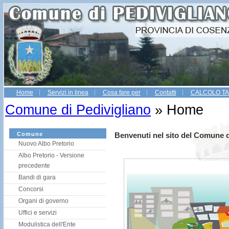
Home
Servizi in linea
Cosa fare per
Contatti
CALCOLO TA
Gestio
Comune di Pedivigliano
» Home
Comune
Benvenuti nel sito del Comune d
Nuovo Albo Pretorio
Albo Pretorio - Versione
precedente
Bandi di gara
Concorsi
Organi di governo
Uffici e servizi
Modulistica dell'Ente