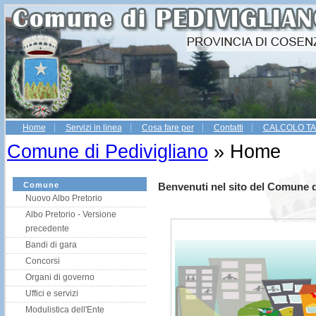
Home
Servizi in linea
Cosa fare per
Contatti
CALCOLO TA
Gestio
Comune di Pedivigliano
» Home
Comune
Benvenuti nel sito del Comune d
Nuovo Albo Pretorio
Albo Pretorio - Versione
precedente
Bandi di gara
Concorsi
Organi di governo
Uffici e servizi
Modulistica dell'Ente