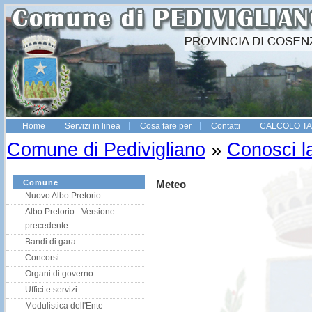
Home
Servizi in linea
Cosa fare per
Contatti
CALCOLO TA
Gestio
Comune di Pedivigliano
»
Conosci la
Comune
Meteo
Nuovo Albo Pretorio
Albo Pretorio - Versione
precedente
Bandi di gara
Concorsi
Organi di governo
Uffici e servizi
Modulistica dell'Ente