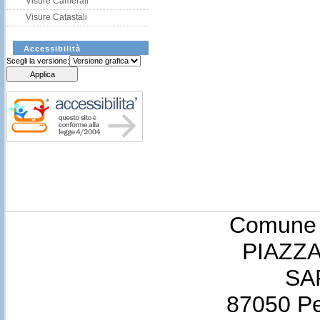
Visure Camerali
Visure Catastali
Accessibilità
Scegli la versione:
Comune d
PIAZZA
SA
87050 Pe